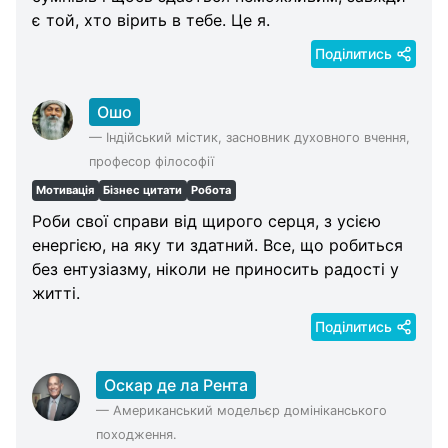
є той, хто вірить в тебе. Це я.
Поділитись
Ошо
—
Індійський містик, засновник духовного вчення,
професор філософії
Мотивація
Бізнес цитати
Робота
Роби свої справи від щирого серця, з усією
енергією, на яку ти здатний. Все, що робиться
без ентузіазму, ніколи не приносить радості у
житті.
Поділитись
Оскар де ла Рента
—
Американський модельєр домініканського
походження.