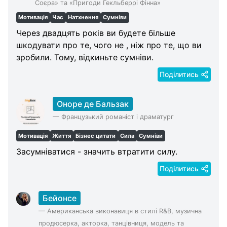
Соєра» та «Пригоди Гекльберрі Фінна»
Мотивація
Час
Натхнення
Сумніви
Через двадцять років ви будете більше
шкодувати про те, чого не , ніж про те, що ви
зробили. Тому, відкиньте сумніви.
Поділитись
Оноре де Бальзак
—
Французький романіст і драматург
Мотивація
Життя
Бізнес цитати
Сила
Сумніви
Засумніватися - значить втратити силу.
Поділитись
Бейонсе
—
Американська виконавиця в стилі R&B, музична
продюсерка, акторка, танцівниця, модель та