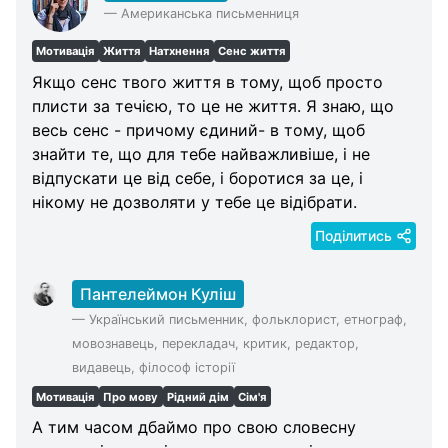
—
Американська письменниця
Мотивація
Життя
Натхнення
Сенс життя
Якщо сенс твого життя в тому, щоб просто
плисти за течією, то це не життя. Я знаю, що
весь сенс - причому єдиний- в тому, щоб
знайти те, що для тебе найважливіше, і не
відпускати це від себе, і боротися за це, і
нікому не дозволяти у тебе це відібрати.
Поділитись
Пантелеймон Куліш
—
Український письменник, фольклорист, етнограф,
мовознавець, перекладач, критик, редактор,
видавець, філософ історії
Мотивація
Про мову
Рідний дім
Сім'я
А тим часом дбаймо про свою словесну