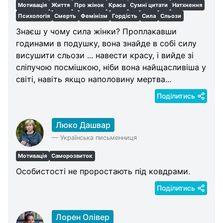
Мотивація
Життя
Про жінок
Краса
Сумні цитати
Натхнення
Психологія
Смерть
Фемінізм
Гордість
Сила
Сльози
Знаєш у чому сила жінки? Проплакавши
годинами в подушку, вона знайде в собі силу
висушити сльози ... навести красу, і вийде зі
сліпучою посмішкою, ніби вона найщасливіша у
світі, навіть якщо наполовину мертвa...
Поділитись
Люко Дашвар
—
Українська письменниця
Мотивація
Саморозвиток
Особистості не проростають під ковдрами.
Поділитись
Лорен Олівер