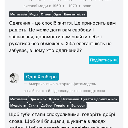
високої моди в 1960-ті і 1970-ті роки.
Мотивація
Мода
Стиль
Одяг
Елегантність
Одягання - це спосіб життя. Це приносить вам
радість. Це може дати вам свободу і
звільнення, допомогти вам знайти себе і
рухатися без обмежень. Хіба елегантність не
забуває, в чому хто одягнений?
Поділитись
Одрі Хепберн
—
Американська акторка і фотомодель
англійського й нідерландського походження
Мотивація
Про жінок
Краса
Натхнення
Цитати відомих жінок
Мудрість
Стиль
Добро
Гордість
Волосся
Щоб губи стали спокусливими, говоріть добрі
слова. Щоб очі блищали, шукайте в людях
добро. Щоб не товстішати, поділіться їжею з