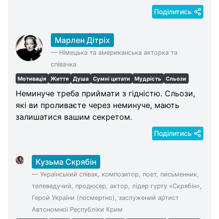
Поділитись
Марлен Дітріх
—
Німецька та американська акторка та
співачка
Мотивація
Життя
Душа
Сумні цитати
Мудрість
Сльози
Неминуче треба приймати з гідністю. Сльози,
які ви проливаєте через неминуче, мають
залишатися вашим секретом.
Поділитись
Кузьма Скрябін
—
Український співак, композитор, поет, письменник,
телеведучий, продюсер, актор, лідер гурту «Скрябін»,
Герой України (посмертно), заслужений артист
Автономної Республіки Крим