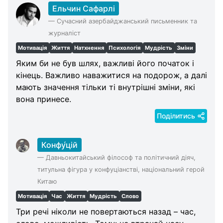
Ельчин Сафарлі
—
Сучасний азербайджанський письменник та
журналіст
Мотивація
Життя
Натхнення
Психологія
Мудрість
Зміни
Яким би не був шлях, важливі його початок і
кінець. Важливо наважитися на подорож, а далі
мають значення тільки ті внутрішні зміни, які
вона принесе.
Поділитись
Конфу́цій
—
Давньокитайський філософ та політичний діяч,
титульна фігура у конфуціанстві, національний герой
Китаю
Мотивація
Час
Життя
Мудрість
Слово
Три речі ніколи не повертаються назад – час,