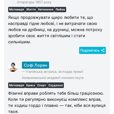
літератури 1957 року
Мотивація
Життя
Натхнення
Любов
Якщо продовжувати щиро любити те, що
насправді гідне любові, і не витрачати свою
любов на дрібниці, на дурниці, можна потроху
зробити своє життя світлішим і стати
сильнішим.
Поділитись
Софі Лорен
—
Італійська актриса, володар премії
Американської академії кіномистецтв
Мотивація
Краса
Спорт
Схудення
Фізичні вправи роблять тебе більш граціозною.
Коли ти регулярно виконуєш комплекс вправ,
ти ходиш гордо і плавно — так, ніби вся вулиця
твоя.