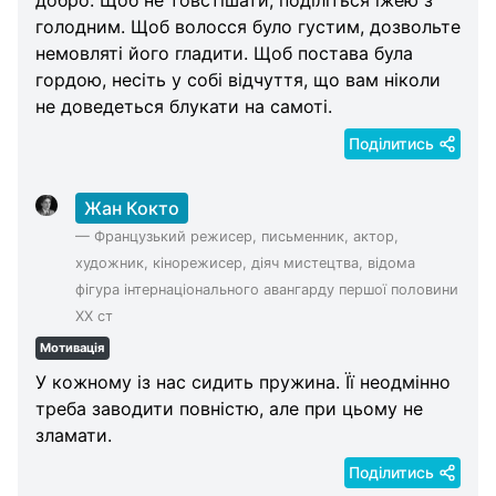
голодним. Щоб волосся було густим, дозвольте
немовляті його гладити. Щоб постава була
гордою, несіть у собі відчуття, що вам ніколи
не доведеться блукати на самоті.
Поділитись
Жан Кокто
—
Французький режисер, письменник, актор,
художник, кінорежисер, діяч мистецтва, відома
фігура інтернаціонального авангарду першої половини
XX ст
Мотивація
У кожному із нас сидить пружина. Її неодмінно
треба заводити повністю, але при цьому не
зламати.
Поділитись