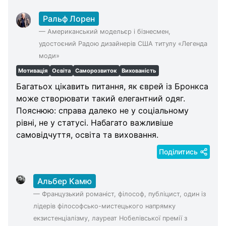
Ральф Лорен
—
Американський модельєр і бізнесмен,
удостоєний Радою дизайнерів США титулу «Легенда
моди»
Мотивація
Освіта
Саморозвиток
Вихованість
Багатьох цікавить питання, як єврей із Бронкса
може створювати такий елегантний одяг.
Пояснюю: справа далеко не у соціальному
рівні, не у статусі. Набагато важливіше
самовідчуття, освіта та виховання.
Поділитись
Альбер Камю
—
Французький романіст, філософ, публіцист, один із
лідерів філософсько-мистецького напрямку
екзистенціалізму, лауреат Нобелівської премії з