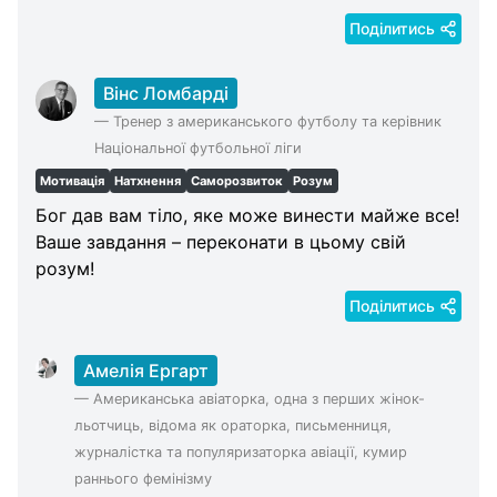
Поділитись
Вінс Ломбарді
—
Тренер з американського футболу та керівник
Національної футбольної ліги
Мотивація
Натхнення
Саморозвиток
Розум
Бог дав вам тіло, яке може винести майже все!
Ваше завдання – переконати в цьому свій
розум!
Поділитись
Амелія Ергарт
—
Американська авіаторка, одна з перших жінок-
льотчиць, відома як ораторка, письменниця,
журналістка та популяризаторка авіації, кумир
раннього фемінізму