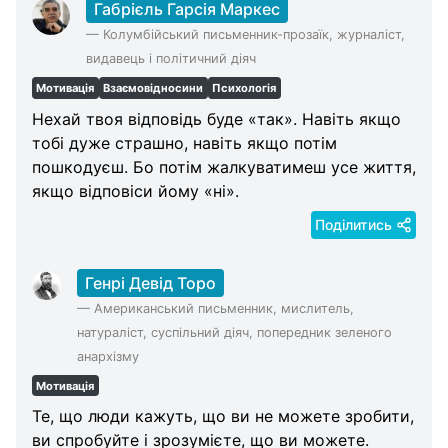
Габрієль Гарсія Маркес
—
Колумбійський письменник-прозаїк, журналіст,
видавець і політичний діяч
Мотивація
Взаємовідносини
Психологія
Нехай твоя відповідь буде «так». Навіть якщо
тобі дуже страшно, навіть якщо потім
пошкодуєш. Бо потім жалкуватимеш усе життя,
якщо відповіси йому «ні».
Поділитись
Генрі Девід Торо
—
Американський письменник, мислитель,
натураліст, суспільний діяч, попередник зеленого
анархізму
Мотивація
Те, що люди кажуть, що ви не можете зробити,
ви спробуйте і зрозумієте, що ви можете.