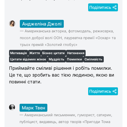
Поділитись
Анджеліна Джолі
—
Американська акторка, фотомодель, режисерка,
посол доброї волі ООН, лауреатка премії «Оскар» та
трьох премій «Золотий глобус»
Мотивація
Життя
Бізнес цитати
Натхнення
Цитати відомих жінок
Мудрість
Помилки
Сміливість
Приймайте сміливі рішення і робіть помилки.
Це те, що зробить вас тією людиною, якою ви
повинні стати.
Поділитись
Марк Твен
—
Американський письменник, гуморист, сатирик,
публіцист, видавець, автор творів «Пригоди Тома