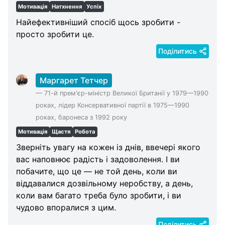
Мотивація
Натхнення
Успіх
Найефективніший спосіб щось зробити -
просто зробити це.
Поділитись
Маргарет Тетчер
—
71-й прем'єр-міністр Великої Британії у 1979—1990
роках, лідер Консервативної партії в 1975—1990
роках, баронеса з 1992 року
Мотивація
Щастя
Робота
Зверніть увагу на кожен із днів, ввечері якого
вас наповнює радість і задоволення. І ви
побачите, що це — не той день, коли ви
віддавалися дозвільному неробству, а день,
коли вам багато треба було зробити, і ви
чудово впоралися з цим.
Поділитись