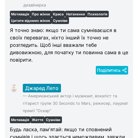
дизайнерка
Мотивація
Про жінок
Краса
Натхнення
Психологія
Цитати відомих жінок
Сумніви
Я точно знаю: якщо ти сама сумніваєшся в
своїх перевагах, ніхто інший їх точно не
розгледить. Щоб інші вважали тебе
дивовижною, для початку ти повинна сама в це
повірити.
Поділитись
Джаред Лето
—
Американський актор і музикант, вокаліст та
гітарист групи 30 Seconds to Mars, режисер, лауреат
премії "Оскар"
Мотивація
Життя
Сумніви
Будь ласка, пам'ятай: якщо ти сповнений
сумнівів і щось здається неможливим, завжди