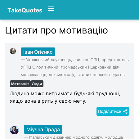
TakeQuotes
Цитати про мотивацію
Authors
Іван Огієнко
—
Український науковець, єпископ ППЦ, предстоятель
УГПЦК, політичний, громадський і церковний діяч,
мовознавець, лексикограф, історик церкви, педагог.
Мотивація
Люди
Людина може витримати будь-які труднощі,
якщо вона вірить у свою мету.
Поділитись
Міучча Прада
—
Італійський дизайнер модного одягу, молодша