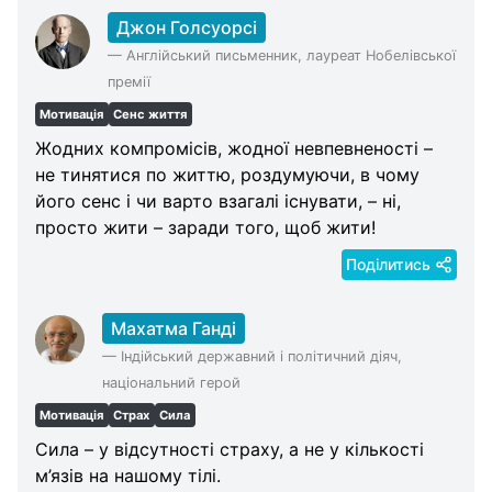
Джон Голсуорсі
—
Англійський письменник, лауреат Нобелівської
премії
Мотивація
Сенс життя
Жодних компромісів, жодної невпевненості –
не тинятися по життю, роздумуючи, в чому
його сенс і чи варто взагалі існувати, – ні,
просто жити – заради того, щоб жити!
Поділитись
Махатма Ганді
—
Індійський державний і політичний діяч,
національний герой
Мотивація
Страх
Сила
Сила – у відсутності страху, а не у кількості
м’язів на нашому тілі.