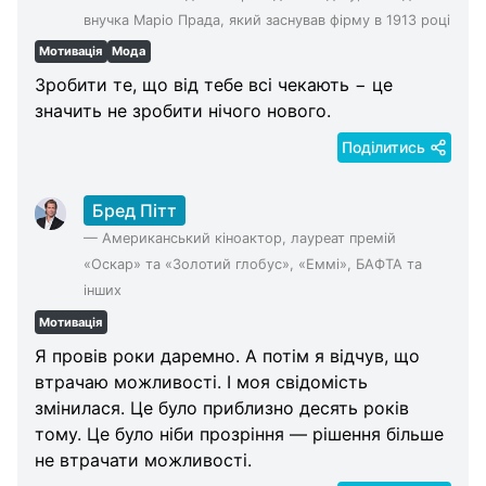
Categories
внучка Маріо Прада, який заснував фірму в 1913 році
Мотивація
Мода
Зробити те, що від тебе всі чекають − це
значить не зробити нічого нового.
Поділитись
Бред Пітт
—
Американський кіноактор, лауреат премій
«Оскар» та «Золотий глобус», «Еммі», БАФТА та
інших
Мотивація
Я провів роки даремно. А потім я відчув, що
втрачаю можливості. І моя свідомість
змінилася. Це було приблизно десять років
тому. Це було ніби прозріння — рішення більше
не втрачати можливості.