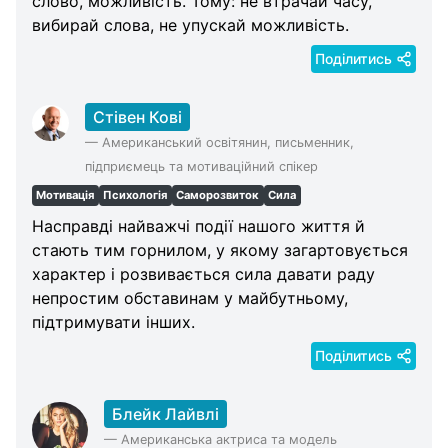
слово, можливість. Тому: не втрачай часу,
вибирай слова, не упускай можливість.
Поділитись
Стівен Кові
—
Американський освітянин, письменник,
підприємець та мотиваційний спікер
Мотивація
Психологія
Саморозвиток
Сила
Насправді найважчі події нашого життя й
стають тим горнилом, у якому загартовується
характер і розвивається сила давати раду
непростим обставинам у майбутньому,
підтримувати інших.
Поділитись
Блейк Лайвлі
—
Американська актриса та модель