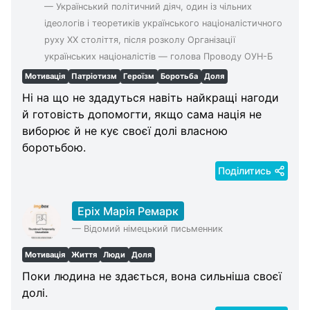
—
Український політичний діяч, один із чільних
ідеологів і теоретиків українського націоналістичного
руху XX століття, після розколу Організації
українських націоналістів — голова Проводу ОУН-Б
Мотивація
Патріотизм
Героїзм
Боротьба
Доля
Ні на що не здадуться навіть найкращі нагоди
й готовість допомогти, якщо сама нація не
виборює й не кує своєї долі власною
боротьбою.
Поділитись
Еріх Марія Ремарк
—
Відомий німецький письменник
Мотивація
Життя
Люди
Доля
Поки людина не здається, вона сильніша своєї
долі.