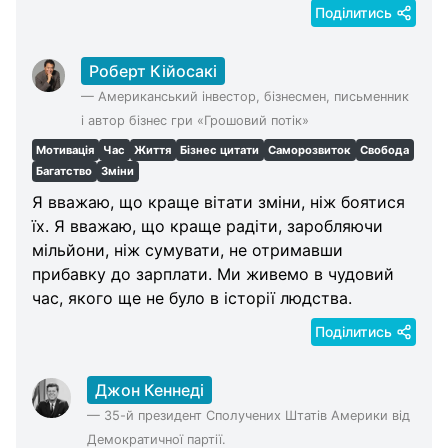
Поділитись
Роберт Кійосакі
—
Американський інвестор, бізнесмен, письменник
і автор бізнес гри «Грошовий потік»
Мотивація
Час
Життя
Бізнес цитати
Саморозвиток
Свобода
Багатство
Зміни
Я вважаю, що краще вітати зміни, ніж боятися
їх. Я вважаю, що краще радіти, заробляючи
мільйони, ніж сумувати, не отримавши
прибавку до зарплати. Ми живемо в чудовий
час, якого ще не було в історії людства.
Поділитись
Джон Кеннеді
—
35-й президент Сполучених Штатів Америки від
Демократичної партії.