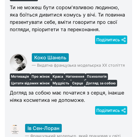
Ти не можеш бути сором'язливою людиною,
яка боїться дивитися комусь у вічі. Ти повинна
презентувати себе, вміти говорити про свої
погляди, пріоритети та переконання.
Поділитись
Коко Шанель
—
Видатна французька модельєрка XX століття
Мотивація
Про жінок
Краса
Натхнення
Психологія
Цитати відомих жінок
Мудрість
Серце
Догляд за собою
Догляд за собою має початися з серця, інакше
ніяка косметика не допоможе.
Поділитись
Ів Сен-Лоран
—
Французький модельєр, який працював у світі