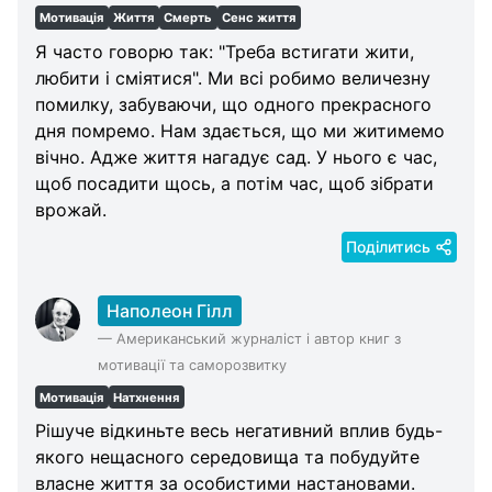
Мотивація
Життя
Смерть
Сенс життя
Я часто говорю так: "Треба встигати жити,
любити і сміятися". Ми всі робимо величезну
помилку, забуваючи, що одного прекрасного
дня помремо. Нам здається, що ми житимемо
вічно. Адже життя нагадує сад. У нього є час,
щоб посадити щось, а потім час, щоб зібрати
врожай.
Поділитись
Наполеон Гілл
—
Американський журналіст і автор книг з
мотивації та саморозвитку
Мотивація
Натхнення
Рішуче відкиньте весь негативний вплив будь-
якого нещасного середовища та побудуйте
власне життя за особистими настановами.