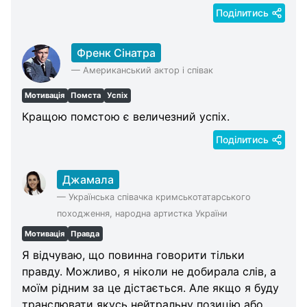
Поділитись
Френк Сінатра
—
Американський актор і співак
Мотивація
Помста
Успіх
Кращою помстою є величезний успіх.
Поділитись
Джамала
—
Українська співачка кримськотатарського
походження, народна артистка України
Мотивація
Правда
Я відчуваю, що повинна говорити тільки
правду. Можливо, я ніколи не добирала слів, а
моїм рідним за це дістається. Але якщо я буду
транслювати якусь нейтральну позицію або