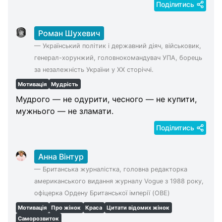
Поділитись
Роман Шухевич
—
Український політик і державний діяч, військовик,
генерал-хорунжий, головнокомандувач УПА, борець
за незалежність України у XX сторіччі.
Мотивація
Мудрість
Мудрого — не одурити, чесного — не купити,
мужнього — не зламати.
Поділитись
Анна Вінтур
—
Британська журналістка, головна редакторка
американського видання журналу Vogue з 1988 року,
офіцерка Ордену Британської імперії (OBE)
Мотивація
Про жінок
Краса
Цитати відомих жінок
Саморозвиток