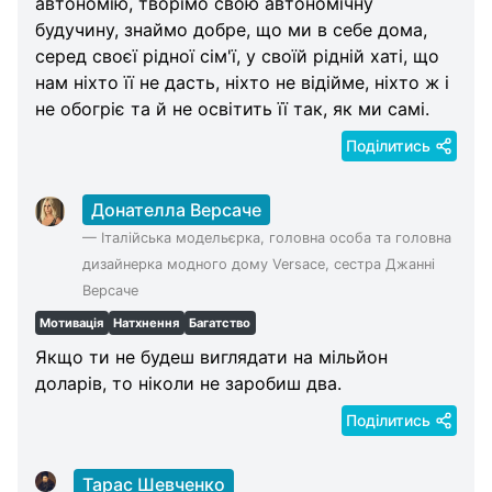
автономію, творімо свою автономічну
будучину, знаймо добре, що ми в себе дома,
серед своєї рідної сім'ї, у своїй рідній хаті, що
нам ніхто її не дасть, ніхто не відійме, ніхто ж і
не обогріє та й не освітить її так, як ми самі.
Поділитись
Донателла Версаче
—
Італійська модельєрка, головна особа та головна
дизайнерка модного дому Versace, сестра Джанні
Версаче
Мотивація
Натхнення
Багатство
Якщо ти не будеш виглядати на мільйон
доларів, то ніколи не заробиш два.
Поділитись
Тарас Шевченко