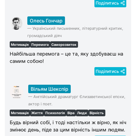
Поділитись
Олесь Гончар
—
Український письменник, літературний критик,
громадський діяч
Мотивація
Перемога
Саморозвиток
Найбільша перемога – це та, яку здобуваєш на
самим собою!
Поділитись
Вільям Шекспір
—
Англійський драматург Єлизаветинської епохи,
актор і поет.
Мотивація
Життя
Психологія
Віра
Люди
Вірність
Будь вірний собі, і тоді настільки ж вірно, як ніч
змінює день, піде за цим вірність іншим людям.