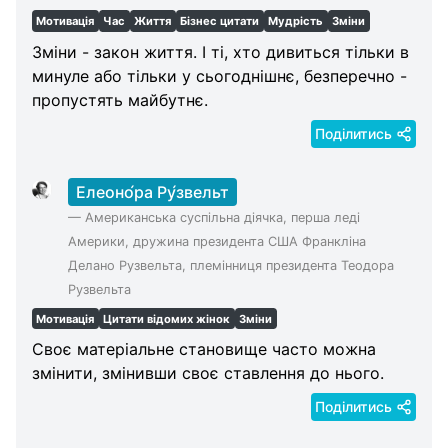
Мотивація
Час
Життя
Бізнес цитати
Мудрість
Зміни
Зміни - закон життя. І ті, хто дивиться тільки в
минуле або тільки у сьогоднішнє, безперечно -
пропустять майбутнє.
Поділитись
Елеоно́ра Ру́звельт
—
Американська суспільна діячка, перша леді
Америки, дружина президента США Франкліна
Делано Рузвельта, племінниця президента Теодора
Рузвельта
Мотивація
Цитати відомих жінок
Зміни
Своє матеріальне становище часто можна
змінити, змінивши своє ставлення до нього.
Поділитись