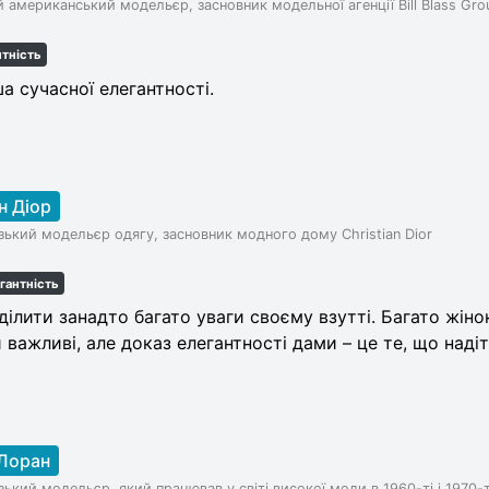
 американський модельєр, засновник модельної агенції Bill Blass Gro
нтність
а сучасної елегантності.
н Діор
ький модельєр одягу, засновник модного дому Christian Dior
гантність
ілити занадто багато уваги своєму взутті. Багато жін
 важливі, але доказ елегантності дами – це те, що надіто
-Лоран
ький модельєр, який працював у світі високої моди в 1960-ті і 1970-т