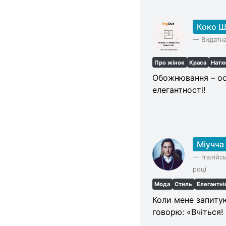
Коко Ш
—
Видатна
Про жінок
Краса
Натх
Обожнювання – ос
елегантності!
Міучча
—
Італійс
році
Мода
Стиль
Елегантні
Коли мене запитую
говорю: «Вчіться!