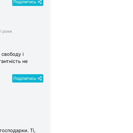
Поділитись
і роки.
 свободу і
гантність не
Поділитись
господарки. Ті,