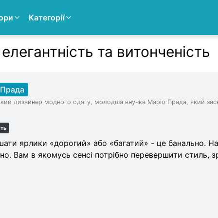
ори
Категорії
елегантність та витонченість
 Прада
ький дизайнер модного одягу, молодша внучка Маріо Прада, який зас
сть
шати ярлики «дорогий» або «багатий» - це банально. Н
но. Вам в якомусь сенсі потрібно перевершити стиль, з