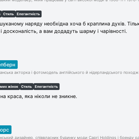
а
Стиль
Елегантність
шуканому наряду необхідна хоча б краплина духів. Тіль
 і досконалість, а вам додадуть шарму і чарівності.
епберн
нська акторка і фотомодель англійського й нідерландського походж
омих жінок
Стиль
Елегантність
на краса, яка ніколи не зникне.
Корс
ський дизайнер, співвласник будинку моди Capri Holdings і бренду одя