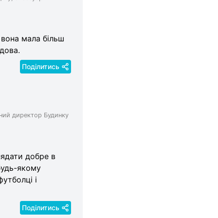
б вона мала більш
дова.
Поділитись
вний директор Будинку
лядати добре в
будь-якому
футболці і
Поділитись