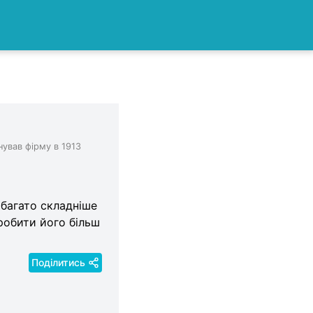
нував фірму в 1913
абагато складніше
робити його більш
Поділитись