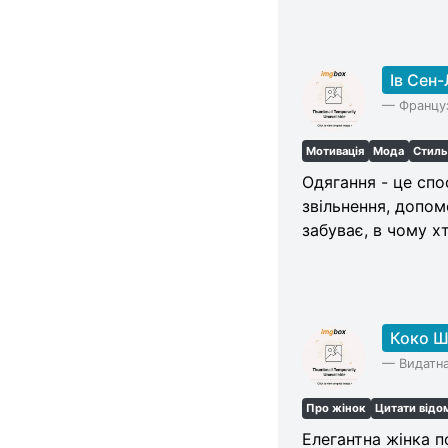
Ів Сен
—
Француз
Мотивація
Мода
Стил
Одягання - це спо
звільнення, допом
забуває, в чому х
Коко Ш
—
Видатна
Про жінок
Цитати відо
Елегантна жінка п