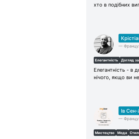
хто в подібних ви
Крістіа
—
Француз
Елегантність
Догляд з
Елегантність - в 
нічого, якщо ви н
Ів Сен
—
Француз
Мистецтво
Мода
Стил