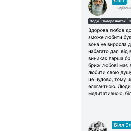
Ошо
Categories
—
Індійсь
Люди
Саморозвиток
Л
Здорова любов до 
зможе любити буд
вона не виросла д
набагато далі від
виникає перша бр
бриж любові має 
любити свою душу,
це чудово, тому щ
елегантною. Людин
медитативною, бі
Білл Б