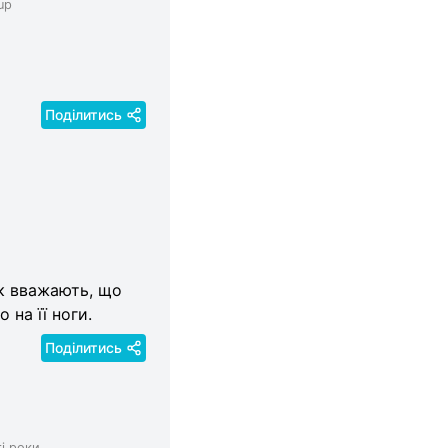
up
Поділитись
ок вважають, що
 на її ноги.
Поділитись
і роки.