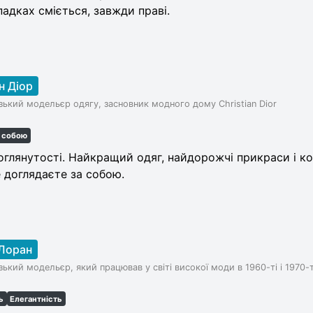
падках сміється, завжди праві.
н Діор
ький модельєр одягу, засновник модного дому Christian Dior
а собою
доглянутості. Найкращий одяг, найдорожчі прикраси і к
е доглядаєте за собою.
-Лоран
ький модельєр, який працював у світі високої моди в 1960-ті і 1970-т
ь
Елегантність