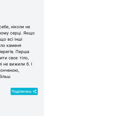
себе, ніколи не
шому серці. Якщо
що всі інші
оло каменя
ерегів. Перша
ти своє тіло,
і не вижили б. І
тонченою,
більш
Поділитись