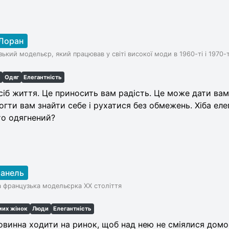
-Лоран
ький модельєр, який працював у світі високої моди в 1960-ті і 1970-т
ь
Одяг
Елегантність
сіб життя. Це приносить вам радість. Це може дати вам
огти вам знайти себе і рухатися без обмежень. Хіба еле
то одягнений?
анель
 французька модельєрка XX століття
мих жінок
Люди
Елегантність
овинна ходити на ринок, щоб над нею не сміялися домо