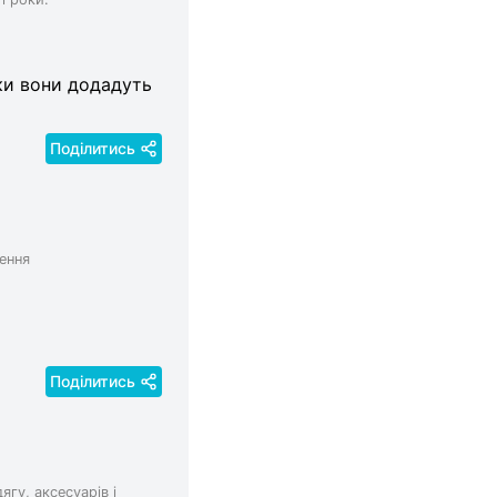
ки вони додадуть
Поділитись
ення
Поділитись
гу, аксесуарів і