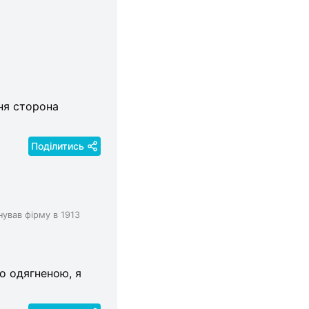
ня сторона
Поділитись
нував фірму в 1913
о одягненою, я