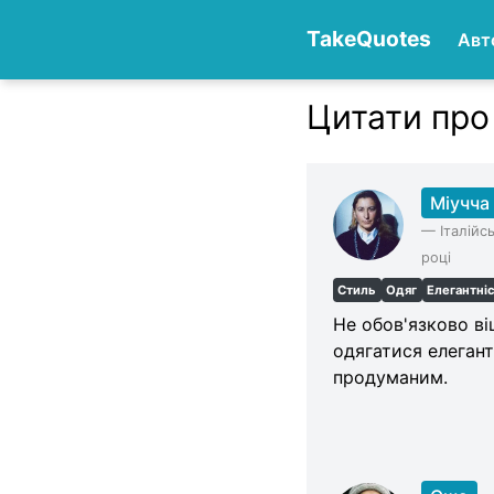
TakeQuotes
Авт
Цитати про 
Authors
Міучча
—
Італійс
році
Стиль
Одяг
Елегантні
Не обов'язково ві
одягатися елегант
продуманим.