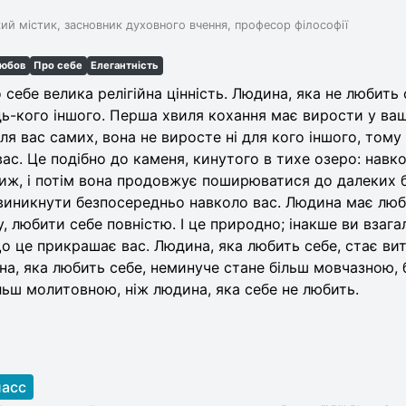
кий містик, засновник духовного вчення, професор філософії
юбов
Про себе
Елегантність
себе велика релігійна цінність. Людина, яка не любить 
ь-кого іншого. Перша хвиля кохання має вирости у ва
ля вас самих, вона не виросте ні для кого іншого, тому 
 вас. Це подібно до каменя, кинутого в тихе озеро: навк
иж, і потім вона продовжує поширюватися до далеких б
виникнути безпосередньо навколо вас. Людина має люби
 любити себе повністю. І це природно; інакше ви взагал
о це прикрашає вас. Людина, яка любить себе, стає ви
а, яка любить себе, неминуче стане більш мовчазною, 
льш молитовною, ніж людина, яка себе не любить.
ласс