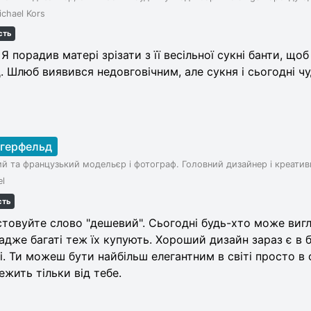
chael Kors
сть
 Я порадив матері зрізати з її весільної сукні банти, що
. Шлюб виявився недовговічним, але сукня і сьогодні чу
агерфельд
й та французький модельєр і фотограф. Головний дизайнер і креати
l
сть
стовуйте слово "дешевий". Сьогодні будь-хто може виг
адже багаті теж їх купують. Хороший дизайн зараз є в 
і. Ти можеш бути найбільш елегантним в світі просто в 
ежить тільки від тебе.