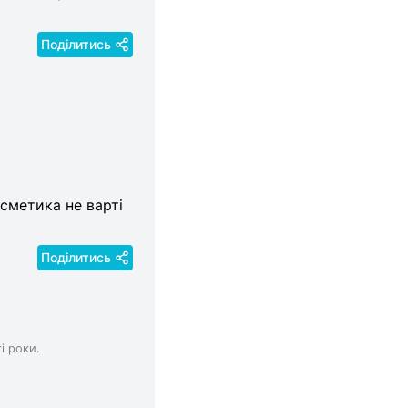
Поділитись
осметика не варті
Поділитись
і роки.