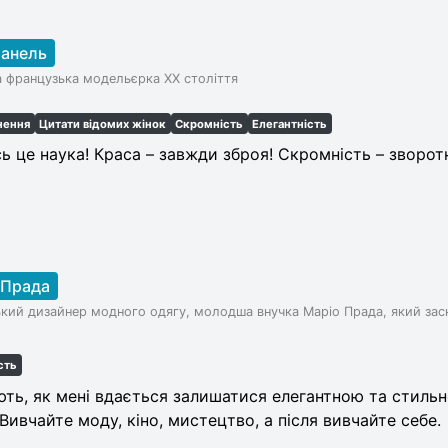
анель
 французька модельєрка XX століття
нення
Цитати відомих жінок
Скромність
Елегантність
ь це наука! Краса – завжди зброя! Скромність – зворот
 Прада
ький дизайнер модного одягу, молодша внучка Маріо Прада, який зас
сть
ть, як мені вдається залишатися елегантною та стильн
 Вивчайте моду, кіно, мистецтво, а після вивчайте себе.