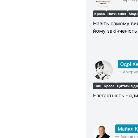
Краса
Натхнення
Мод
Навіть самому ви
йому закінченість
Одрі Х
—
Америка
Час
Краса
Цитати від
Елегантність - єди
Майкл 
—
Американ