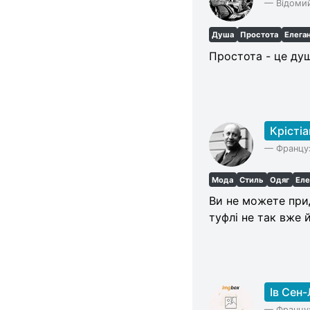
—
Відомий
Душа
Простота
Елега
Простота - це душ
Крістіа
—
Француз
Мода
Стиль
Одяг
Еле
Ви не можете прид
туфлі не так вже й
Ів Сен
—
Француз