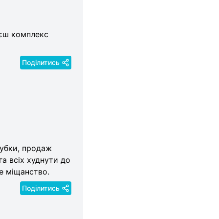
уєш комплекс
Поділитись
губки, продаж
га всіх худнути до
не міщанство.
Поділитись