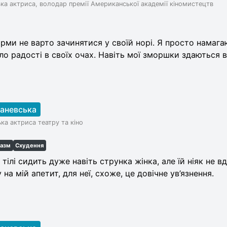
ька актриса, володар премії Американської академії кіномистецтв
ми не варто зачинятися у своїй норі. Я просто намага
ло радості в своїх очах. Навіть мої зморшки здаються 
Раневська
ка актриса театру та кіно
казм
Схудення
тілі сидить дуже навіть струнка жінка, але їй ніяк не 
у на мій апетит, для неї, схоже, це довічне ув’язнення.