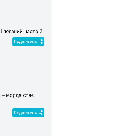
і поганий настрій.
Поділитись
ю – морда стає
Поділитись