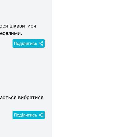
юся цікавитися
веселими.
Поділитись
вдається вибратися
Поділитись