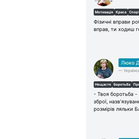
Мотивація
Краса
Спор
Фізичні вправи ро
вправ, ти ходиш г
Люко 
—
Українс
Нещастя
Боротьба
Пр
- Твоя боротьба -
зброї, назв'язува
розмірів ляльки Б