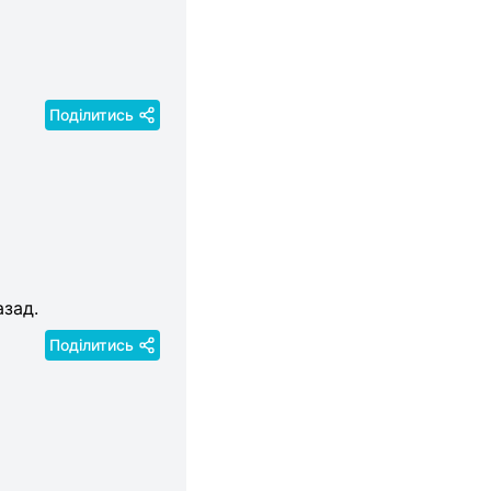
Поділитись
азад.
Поділитись