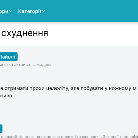
ори
Категорії
 схуднення
Лайвлі
анська актриса та модель
 отримати трохи целюліту, але побувати у кожному міс
зиво.
рецький філософ, вважається одним із засновників Західної філософії