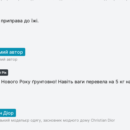
приправа до їжі.
мий автор
мий автор
 Рік
Нового Року ґрунтовно! Навіть ваги перевела на 5 кг н
н Діор
ький модельєр одягу, засновник модного дому Christian Dior