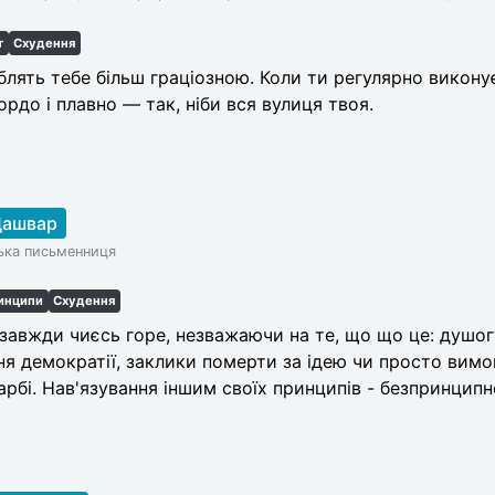
т
Схудення
блять тебе більш граціозною. Коли ти регулярно викон
ордо і плавно — так, ніби вся вулиця твоя.
Дашвар
ька письменниця
инципи
Схудення
 завжди чиєсь горе, незважаючи на те, що що це: душо
ння демократії, заклики померти за ідею чи просто вимо
арбі. Нав'язування іншим своїх принципів - безпринцип