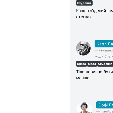
Схудення
Кожен з'їдений шм
стегнах.
Карл Л
—
Німецьки
Моди Chane
Краса
Мода
Схудення
Тіло повинно бути
менше.
Софі Л
—
Італійс