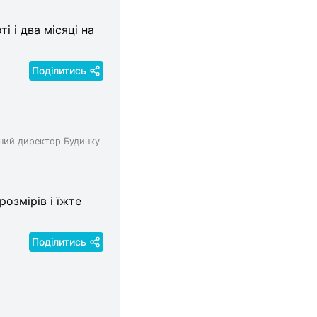
і і два місяці на
Поділитись
вний директор Будинку
озмірів і їжте
Поділитись