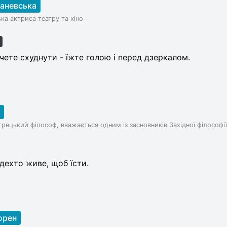
Раневська
ка актриса театру та кіно
а
ете схуднути - їжте голою і перед дзеркалом.
рецький філософ, вважається одним із засновників Західної філософії
 дехто живе, щоб їсти.
орен