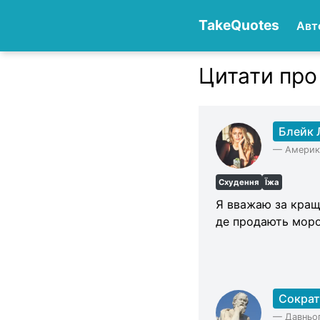
TakeQuotes
Авт
Цитати про
Authors
Блейк 
—
Америк
Схудення
Їжа
Я вважаю за краще
де продають моро
Сократ
—
Давньог