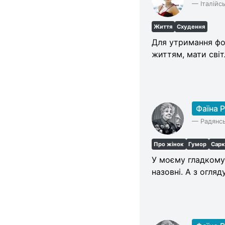
—
Італійс
Життя
Схудення
Для утримання фор
життям, мати світ
Фаїна 
—
Радянсь
Про жінок
Гумор
Сар
У моєму гладкому 
назовні. А з огляд