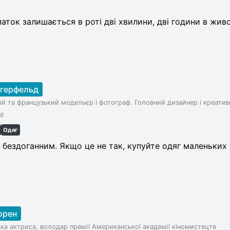
аток залишається в роті дві хвилини, дві години в живот
агерфельд
й та французький модельєр і фотограф. Головний дизайнер і креати
l
Одяг
 бездоганним. Якщо це не так, купуйте одяг маленьких р
орен
ька актриса, володар премії Американської академії кіномистецтв