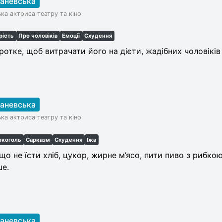
Раневська
ка актриса театру та кіно
рість
Про чоловіків
Емоції
Схудення
отке, щоб витрачати його на дієти, жадібних чоловіків 
Раневська
ка актриса театру та кіно
лкоголь
Сарказм
Схудення
Їжа
що не їсти хліб, цукор, жирне м’ясо, пити пиво з рибко
ше.
Раневська