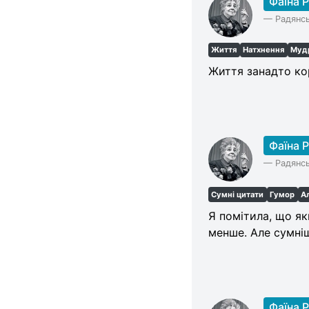
Фаїна 
—
Радянсь
Життя
Натхнення
Муд
Життя занадто кор
Фаїна 
—
Радянсь
Сумні цитати
Гумор
А
Я помітила, що як
менше. Але сумні
Фаїна 