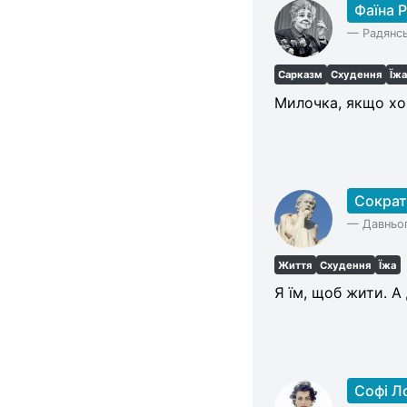
Фаїна 
—
Радянсь
Сарказм
Схудення
Їж
Милочка, якщо хоч
Сократ
—
Давньог
Життя
Схудення
Їжа
Я їм, щоб жити. А
Софі Л