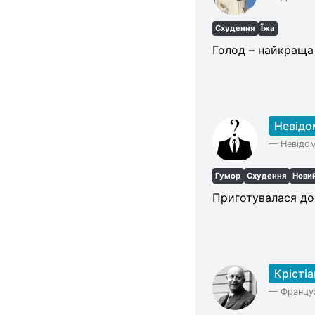
Categories
Схудення
Їжа
Голод – найкраща 
Невідо
—
Невідо
Гумор
Схудення
Новий
Приготувалася до 
Крістіа
—
Француз