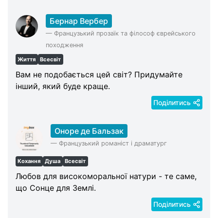
Бернар Вербер
—
Французький прозаїк та філософ єврейського
походження
Життя
Всесвіт
Вам не подобається цей світ? Придумайте
інший, який буде краще.
Поділитись
Оноре де Бальзак
—
Французький романіст і драматург
Кохання
Душа
Всесвіт
Любов для високоморальної натури - те саме,
що Сонце для Землі.
Поділитись