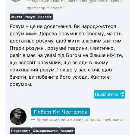
—
Індійський містик, засновник духовного вчення,
професор філософії
Життя
Розум
Всесвіт
Розум – це не досягнення. Ви народжуєтеся
розумними. Дерева розумні по-своєму, мають
достатньо розуму, щоб жити власним життям.
Птахи розумні, розумні тварини. Фактично,
релігія має на увазі під Богом не більше ніж те,
що всесвіт розумний, що всюди в ньому
прихований розум. І якщо у вас є очі, щоб
бачити, ви побачите його усюди. Життя є
розумом.
Поділитись
Гілберт Кіт Честертон
—
Англійський письменник, філософ і публіцист
Психологія
Саморозвиток
Всесвіт