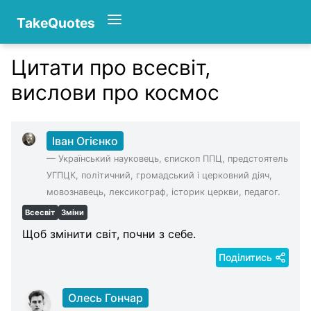
TakeQuotes
Цитати про всесвіт,
Authors
вислови про космос
Іван Огієнко
—
Український науковець, єпископ ППЦ, предстоятель
УГПЦК, політичний, громадський і церковний діяч,
мовознавець, лексикограф, історик церкви, педагог.
Всесвіт
Зміни
Щоб змінити світ, почни з себе.
Поділитись
Олесь Гончар