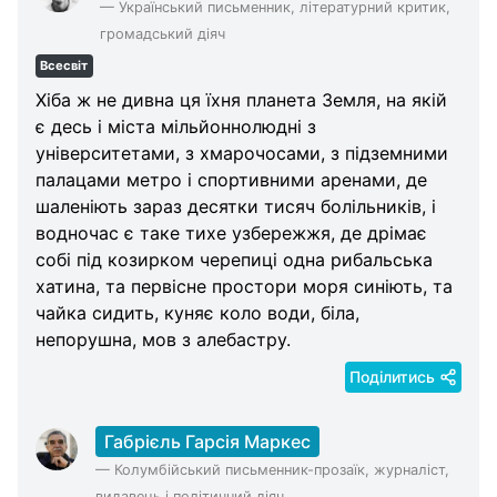
—
Український письменник, літературний критик,
Categories
громадський діяч
Всесвіт
Хіба ж не дивна ця їхня планета Земля, на якій
є десь і міста мільйоннолюдні з
університетами, з хмарочосами, з підземними
палацами метро і спортивними аренами, де
шаленіють зараз десятки тисяч болільників, і
водночас є таке тихе узбережжя, де дрімає
собі під козирком черепиці одна рибальська
хатина, та первісне простори моря синіють, та
чайка сидить, куняє коло води, біла,
непорушна, мов з алебастру.
Поділитись
Габрієль Гарсія Маркес
—
Колумбійський письменник-прозаїк, журналіст,
видавець і політичний діяч