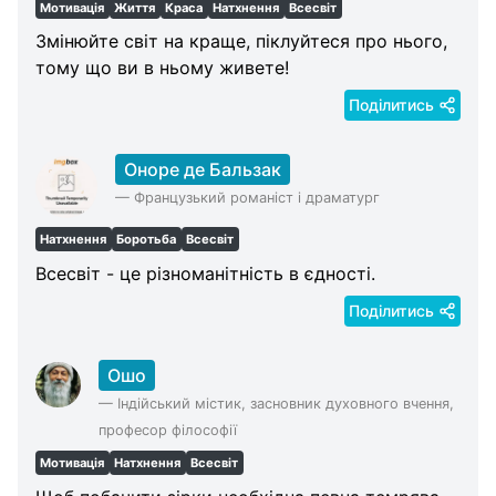
Мотивація
Життя
Краса
Натхнення
Всесвіт
Змінюйте світ на краще, піклуйтеся про нього,
тому що ви в ньому живете!
Поділитись
Оноре де Бальзак
—
Французький романіст і драматург
Натхнення
Боротьба
Всесвіт
Всесвіт - це різноманітність в єдності.
Поділитись
Ошо
—
Індійський містик, засновник духовного вчення,
професор філософії
Мотивація
Натхнення
Всесвіт