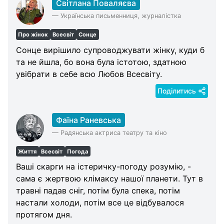
Світлана Поваляєва
—
Українська письменниця, журналістка
Про жінок
Всесвіт
Сонце
Сонце вирішило супроводжувати жінку, куди б
та не йшла, бо вона була істотою, здатною
увібрати в себе всю Любов Всесвіту.
Поділитись
Фаїна Раневська
—
Радянська актриса театру та кіно
Життя
Всесвіт
Погода
Ваші скарги на істеричку-погоду розумію, -
сама є жертвою клімаксу нашої планети. Тут в
травні падав сніг, потім була спека, потім
настали холоди, потім все це відбувалося
протягом дня.