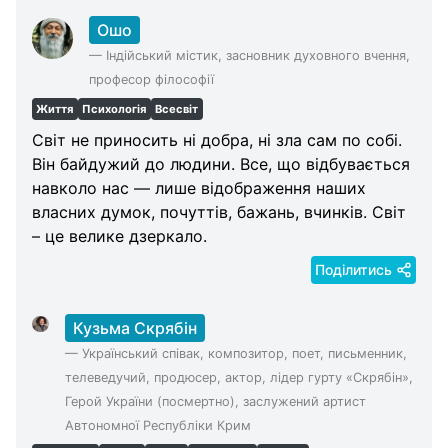
Ошо
—
Індійський містик, засновник духовного вчення,
професор філософії
Життя
Психологія
Всесвіт
Світ не приносить ні добра, ні зла сам по собі.
Він байдужий до людини. Все, що відбувається
навколо нас — лише відображення наших
власних думок, почуттів, бажань, вчинків. Світ
– це велике дзеркало.
Поділитись
Кузьма Скрябін
—
Український співак, композитор, поет, письменник,
телеведучий, продюсер, актор, лідер гурту «Скрябін»,
Герой України (посмертно), заслужений артист
Автономної Республіки Крим