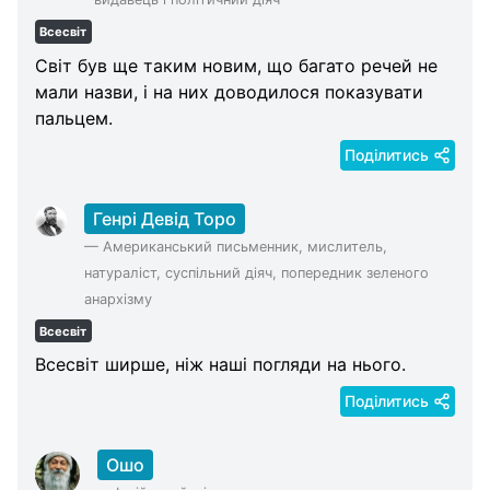
Всесвіт
Світ був ще таким новим, що багато речей не
мали назви, і на них доводилося показувати
пальцем.
Поділитись
Генрі Девід Торо
—
Американський письменник, мислитель,
натураліст, суспільний діяч, попередник зеленого
анархізму
Всесвіт
Всесвіт ширше, ніж наші погляди на нього.
Поділитись
Ошо