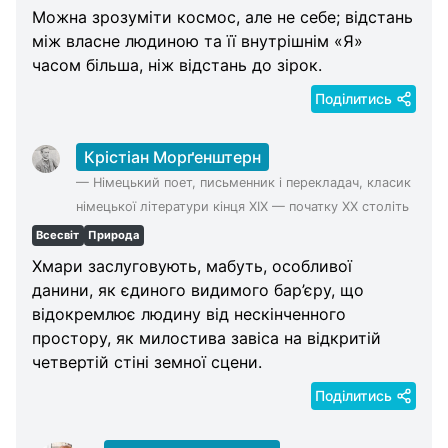
Можна зрозуміти космос, але не себе; відстань
між власне людиною та її внутрішнім «Я»
часом більша, ніж відстань до зірок.
Поділитись
Крістіан Морґенштерн
—
Німецький поет, письменник і перекладач, класик
німецької літератури кінця XIX — початку XX століть
Всесвіт
Природа
Хмари заслуговують, мабуть, особливої
данини, як єдиного видимого бар’єру, що
відокремлює людину від нескінченного
простору, як милостива завіса на відкритій
четвертій стіні земної сцени.
Поділитись