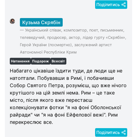
Поділитись
Кузьма Скрябін
—
Український співак, композитор, поет, письменник,
телеведучий, продюсер, актор, лідер гурту «Скрябін»,
Герой України (посмертно), заслужений артист
Автономної Республіки Крим
Натхнення
Подорож
Всесвіт
Набагато цікавіше їздити туди, де люди ще не
натоптали. Побувавши в Римі, і побачивши
Собор Святого Петра, розумієш, що вже нічого
крутішого на цій землі нема. Рим – це таке
місто, після якого вже перестаєш
колекціонувати фотки "я на фоні Оболонської
райради" чи "я на фоні Ейфелової вежі". Рим
перекреслює все.
Поділитись