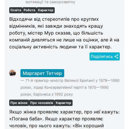
мотивації та саморозвитку
Categories
Освіта
Робота
Характер
Відходячи від стереотипів про круглих
відмінників, які завжди знаходять кращу
роботу, містер Мур сказав, що більшість
компаній дивляться не лише на оцінки, але й на
соціальну активність людини та її характер.
Поділитись
Маргарет Тетчер
—
71-й прем'єр-міністр Великої Британії у 1979—1990
роках, лідер Консервативної партії в 1975—1990
роках, баронеса з 1992 року
Про жінок
Про чоловіків
Характер
Якщо жінка проявляє характер, про неї кажуть:
«Погана баба». Якщо характер проявляє
чоловік, про нього кажуть: «Він хороший