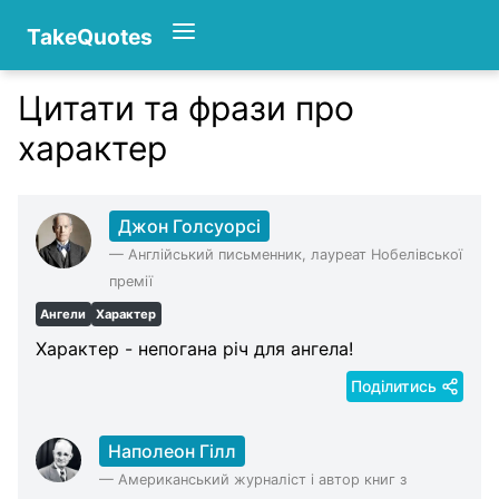
TakeQuotes
Цитати та фрази про
Authors
характер
Джон Голсуорсі
—
Англійський письменник, лауреат Нобелівської
премії
Ангели
Характер
Характер - непогана річ для ангела!
Поділитись
Наполеон Гілл
—
Американський журналіст і автор книг з