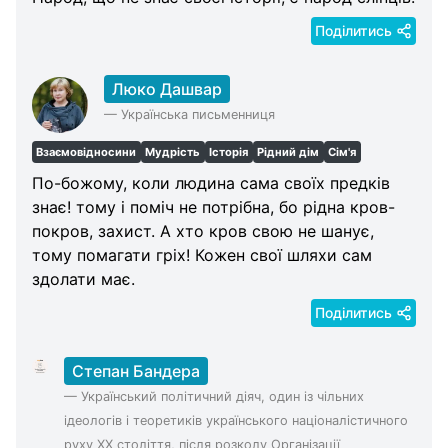
Поділитись
Люко Дашвар
—
Українська письменниця
Взаємовідносини
Мудрість
Історія
Рідний дім
Сім'я
По-божому, коли людина сама своїх предків
знає! тому і поміч не потрібна, бо рідна кров-
покров, захист. А хто кров свою не шанує,
тому помагати гріх! Кожен свої шляхи сам
здолати має.
Поділитись
Степан Бандера
—
Український політичний діяч, один із чільних
ідеологів і теоретиків українського націоналістичного
руху XX століття, після розколу Організації