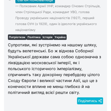
—
Полковник Армії УНР, командир Січових Стрільців,
член Стрілецької Ради, командант УВО, голова
Проводу українських націоналістів (1927), перший
голова ОУН (з 1929), один із ідеологів українського
націоналізму
Патріотизм
Політика
Історія
Україна
Супротиви, які зустрінемо на нашому шляху,
будуть велетенські. Бо ж віднова Соборної
Української держави сама собою однозначна з
ліквідацією московської імперії, як і
польського історичного імперіалізму,
спричинить таку докорінну перебудову цілого
Сходу Європи і великої частини Азії, що це з
конечности вплине не менш глибоко й на
політичний вигляд всієї решти світу.
Поділитись