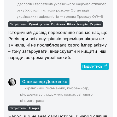
ідеологів і теоретиків українського націоналістичного
руху XX століття, після розколу Організації
українських націоналістів — голова Проводу ОУН-Б
Патріотизм
Сумні цитати
Політика
Війна
Історія
Україна
Історичний досвід переконливо повчає нас, що
Росія при всіх внутрішніх перемінах ніколи не
зміняла, ні не послаблювала свого імперіалізму
– гону загарбувати, визискувати й нищити інші
народи, зокрема український.
Поділитись
Олександр Довженко
—
Український письменник, кінорежисер,
кінодраматург, художник, класик світового
кінематографа
Патріотизм
Історія
Народ, що не знає своєї історії, є народ сліпців.