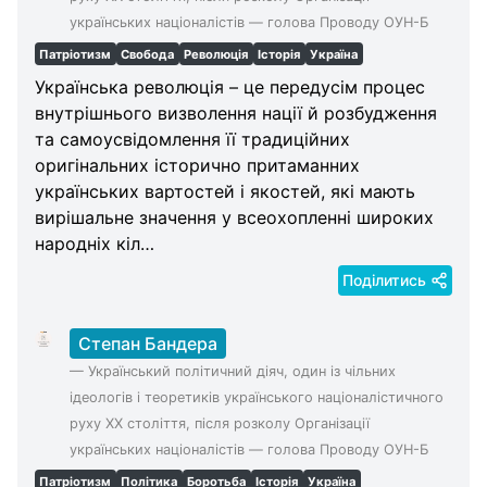
українських націоналістів — голова Проводу ОУН-Б
Патріотизм
Свобода
Революція
Історія
Україна
Українська революція – це передусім процес
внутрішнього визволення нації й розбудження
та самоусвідомлення її традиційних
оригінальних історично притаманних
українських вартостей і якостей, які мають
вирішальне значення у всеохопленні широких
народніх кіл…
Поділитись
Степан Бандера
—
Український політичний діяч, один із чільних
ідеологів і теоретиків українського націоналістичного
руху XX століття, після розколу Організації
українських націоналістів — голова Проводу ОУН-Б
Патріотизм
Політика
Боротьба
Історія
Україна