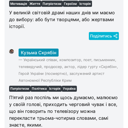
Мотивація
Життя
Патріотизм
Героїзм
Історія
У великій світовій драмі наших днів ми маємо
до вибору: або бути творцями, або жертвами
історії.
Поділитись
Кузьма Скрябін
—
Український співак, композитор, поет, письменник,
телеведучий, продюсер, актор, лідер гурту «Скрябін»,
Герой України (посмертно), заслужений артист
Автономної Республіки Крим
Патріотизм
Політика
Історія
Україна
П’ятий раз поспіль ми щось думаємо, малюємо
у своїй голові, приходить черговий чувак і все,
що він говорить по телевізору можна
перекласти трьома-чотирма словами, самі
знаєте, якими.