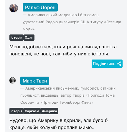
Ральф Лорен
—
Американський модельєр і бізнесмен,
удостоєний Радою дизайнерів США титулу «Легенда
моди»
Історія
Одяг
Мені подобається, коли речі на вигляд злегка
поношені, не нові, так, ніби у них є історія.
Поділитись
Марк Твен
—
Американський письменник, гуморист, сатирик,
публіцист, видавець, автор творів «Пригоди Тома
Соєра» та «Пригоди Гекльберрі Фінна»
Історія
Сарказм
Америка
Чудово, що Америку відкрили, але було б
краще, якби Колумб проплив мимо..