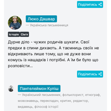
Поділитись
Люко Дашвар
—
Українська письменниця
Історія
Сім'я
Дурне діло - чужих родичів шукати. Свої
предки в спини дихають. А таємниць своїх не
відкривають лише тому, що не дуже вони
комусь із нащадків і потрібні. А їм би було що
розповісти...
Поділитись
Пантелеймон Куліш
—
Український письменник, фольклорист, етнограф,
мовознавець, перекладач, критик, редактор,
видавець, філософ історії