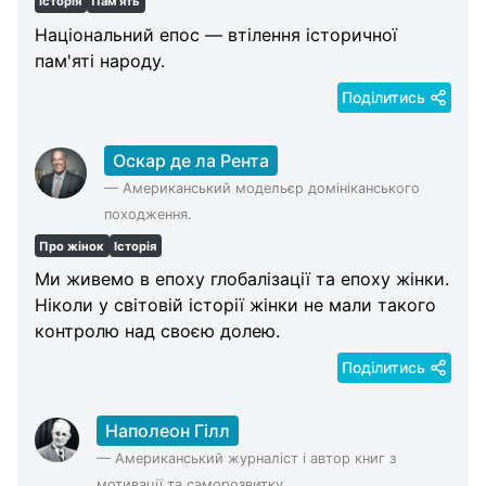
Історія
Пам'ять
Нацiональний епос — втiлення iсторичної
пам'ятi народу.
Поділитись
Оскар де ла Рента
—
Американський модельєр домініканського
походження.
Про жінок
Історія
Ми живемо в епоху глобалізації та епоху жінки.
Ніколи у світовій історії жінки не мали такого
контролю над своєю долею.
Поділитись
Наполеон Гілл
—
Американський журналіст і автор книг з
мотивації та саморозвитку