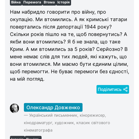
Війна
Перемога
Втома
Історія
Categories
Нам набридло говорити про війну, про
окупацію. Ми втомились. А як кримські татари
повертались після депортації 1944 року?
Скільки років пішло на те, щоб повернутись? А
якби вони втомились? Я б не знала, що таке
Крим. А ми втомились за 5 років? Серйозно? В
мене немає слів для тих людей, які кажуть, що
вони втомилися. Ми маємо бути єдиним цілим,
щоб перемогти. Не буває перемоги без єдності,
на мій погляд.
Поділитись
Олександр Довженко
—
Український письменник, кінорежисер,
кінодраматург, художник, класик світового
кінематографа