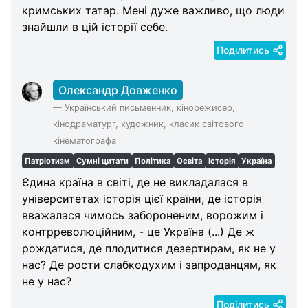
кримських татар. Мені дуже важливо, що люди
знайшли в цій історії себе.
Поділитись
Олександр Довженко
—
Український письменник, кінорежисер,
кінодраматург, художник, класик світового
кінематографа
Патріотизм
Сумні цитати
Політика
Освіта
Історія
Україна
Єдина країна в світі, де не викладалася в
університетах історія цієї країни, де історія
вважалася чимось забороненим, ворожим і
контрреволюційним, - це Україна (...) Де ж
рождатися, де плодитися дезертирам, як не у
нас? Де рости слабкодухим і запроданцям, як
не у нас?
Поділитись