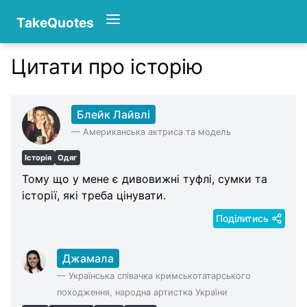
TakeQuotes
Цитати про історію
Authors
Блейк Лайвлі
—
Американська актриса та модель
Історія
Одяг
Тому що у мене є дивовижні туфлі, сумки та
історії, які треба цінувати.
Поділитись
Джамала
—
Українська співачка кримськотатарського
походження, народна артистка України