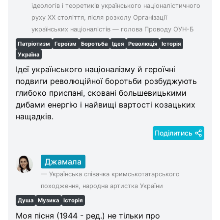
ідеологів і теоретиків українського націоналістичного
руху XX століття, після розколу Організації
українських націоналістів — голова Проводу ОУН-Б
Патріотизм
Героїзм
Боротьба
Ідея
Революція
Історія
Україна
Ідеї українського націоналізму й героїчні
подвиги революційної боротьби розбуджують
глибоко приспані, сковані большевицькими
дибами енергію і найвищі вартості козацьких
нащадків.
Поділитись
Джамала
—
Українська співачка кримськотатарського
походження, народна артистка України
Душа
Музика
Історія
Моя пісня (1944 - ред.) не тільки про