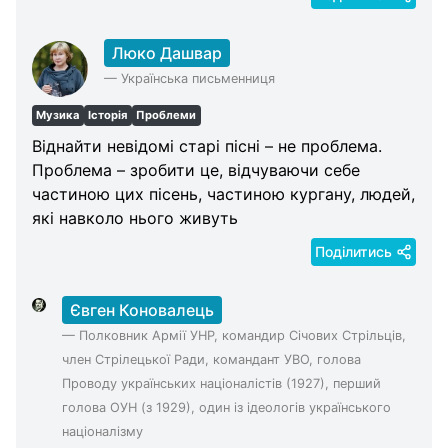
Люко Дашвар
—
Українська письменниця
Музика
Історія
Проблеми
Віднайти невідомі старі пісні – не проблема.
Проблема – зробити це, відчуваючи себе
частиною цих пісень, частиною кургану, людей,
які навколо нього живуть
Поділитись
Євген Коновалець
—
Полковник Армії УНР, командир Січових Стрільців,
член Стрілецької Ради, командант УВО, голова
Проводу українських націоналістів (1927), перший
голова ОУН (з 1929), один із ідеологів українського
націоналізму