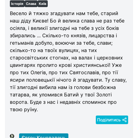
Історія
Слава
Київ
Весело й тяжко згадувати нам тебе, старий
наш діду Києве! Бо й велика слава не раз тебе
осіяла, і великії злигодні на тебе з усіх боків
збирались ... Скілько-то князів, лицарства і
гетьманів добуло, воюючи за тебе, слави;
скілько-то на твоїх вулицях, на тих
старосвітських стогнах, на валах і церковних
цвинтарях пролито крові християнської! Уже
про тих Олегів, про тих Святославів, про тії
ясири половецькії нічого й згадувати. Ту славу,
тії злигодні вибила нам із голови безбожна
татарва, як уломився Батий у твої Золоті
ворота. Буде з нас і недавніх споминок про
твою руїну.
Поділитись
Євген Коновалець