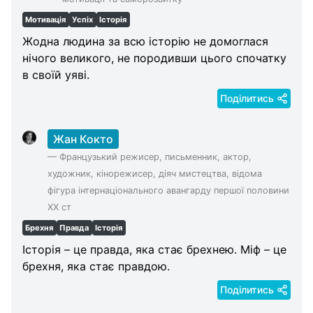
Мотивація
Успіх
Історія
Жодна людина за всю історію не домоглася
нічого великого, не породивши цього спочатку
в своїй уяві.
Поділитись
Жан Кокто
—
Французький режисер, письменник, актор,
художник, кінорежисер, діяч мистецтва, відома
фігура інтернаціонального авангарду першої половини
XX ст
Брехня
Правда
Історія
Історія – це правда, яка стає брехнею. Міф – це
брехня, яка стає правдою.
Поділитись