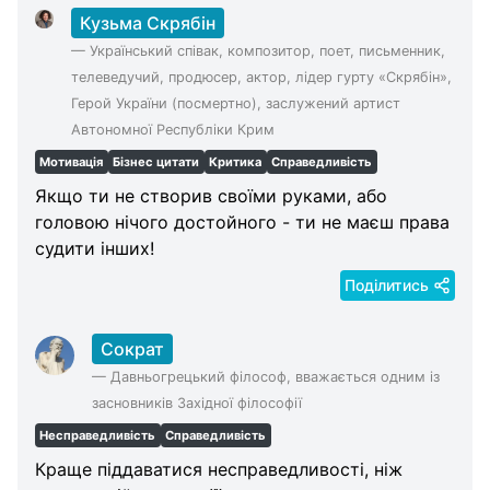
Кузьма Скрябін
—
Український співак, композитор, поет, письменник,
телеведучий, продюсер, актор, лідер гурту «Скрябін»,
Герой України (посмертно), заслужений артист
Автономної Республіки Крим
Мотивація
Бізнес цитати
Критика
Справедливість
Якщо ти не створив своїми руками, або
головою нічого достойного - ти не маєш права
судити інших!
Поділитись
Сократ
—
Давньогрецький філософ, вважається одним із
засновників Західної філософії
Несправедливість
Справедливість
Краще піддаватися несправедливості, ніж