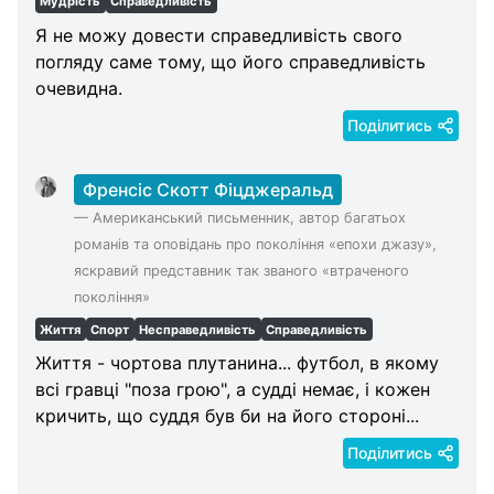
Мудрість
Справедливість
Я не можу довести справедливість свого
погляду саме тому, що його справедливість
очевидна.
Поділитись
Френсіс Скотт Фіцджеральд
—
Американський письменник, автор багатьох
романів та оповідань про покоління «епохи джазу»,
яскравий представник так званого «втраченого
покоління»
Життя
Спорт
Несправедливість
Справедливість
Життя - чортова плутанина... футбол, в якому
всі гравці "поза грою", а судді немає, і кожен
кричить, що суддя був би на його стороні...
Поділитись