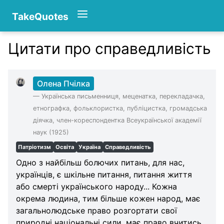
TakeQuotes
Цитати про справедливість
Authors
Олена Пчілка
—
Українська письменниця, меценатка, перекладачка,
етнографка, фольклористка, публіцистка, громадська
діячка, член-кореспондентка Всеукраїнської академії
наук (1925)
Патріотизм
Освіта
Україна
Справедливість
Одно з найбільш болючих питань, для нас,
українців, є шкільне питання, питання життя
або смерті українського народу... Кожна
окрема людина, тим більше кожен народ, має
загальнолюдське право розгортати свої
природні національні сили, має право вчитись