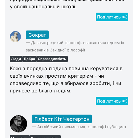
Categories
у своїй національній школі.
Поділитись
Сократ
—
Давньогрецький філософ, вважається одним із
засновників Західної філософії
Люди
Добро
Справедливість
Кожна порядна людина повинна керуватися в
своїх вчинках простим критерієм - чи
справедливо те, що я збираюся зробити, і чи
принесе це благо людям.
Поділитись
Гілберт Кіт Честертон
—
Англійський письменник, філософ і публіцист